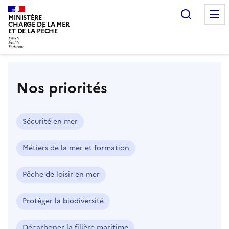
Recherc
MINISTÈRE
CHARGÉ DE LA MER
ET DE LA PÊCHE
Accueil
Nos priorités
Sécurité en mer
Métiers de la mer et formation
Pêche de loisir en mer
Protéger la biodiversité
Décarboner la filière maritime