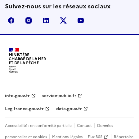
Suivez-nous sur les réseaux sociaux
facebook - Ministère de la Transition écologique, de 
instagram - Ministère de la Transition écologi
linkedin - Ministère de la Transition 
x (anciennement twitter) - Min
youtube - Ministère de
MINISTÈRE
CHARGÉ DE LA MER
ET DE LA PÊCHE
info.gouv.fr
service-public.fr
Legifrance.gouv.fr
data.gouv.fr
Accessibilité : en conformité partielle
Contact
Données
personnelles et cookies
Mentions Légales
Flux RSS
Répertoire