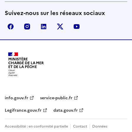
Suivez-nous sur les réseaux sociaux
facebook - Ministère de la Transition écologique, de 
instagram - Ministère de la Transition écologi
linkedin - Ministère de la Transition 
x (anciennement twitter) - Min
youtube - Ministère de
MINISTÈRE
CHARGÉ DE LA MER
ET DE LA PÊCHE
info.gouv.fr
service-public.fr
Legifrance.gouv.fr
data.gouv.fr
Accessibilité : en conformité partielle
Contact
Données