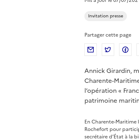
Mis à jour le 07/07/202
Invitation presse
Partager cette page
Partager par mail
Partager s
Pa
Annick Girardin, mi
Charente-Maritime
l’opération « Fran
patrimoine maritime
En Charente-Maritime le
Rochefort pour partici
secrétaire d’État à la 