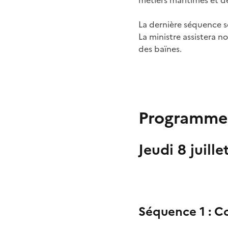
métiers maritimes et de
La dernière séquence se
La ministre assistera 
des baïnes.
Programme 
Jeudi 8 juille
Séquence 1 : C