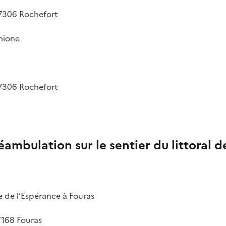
17306 Rochefort
rmione
17306 Rochefort
ambulation sur le sentier du littoral d
e de l’Espérance à Fouras
7168 Fouras