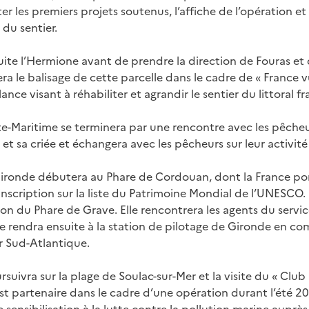
les premiers projets soutenus, l’affiche de l’opération et 
 du sentier.
suite l’Hermione avant de prendre la direction de Fouras et
rera le balisage de cette parcelle dans le cadre de « France 
nce visant à réhabiliter et agrandir le sentier du littoral fr
te-Maritime se terminera par une rencontre avec les pêche
t et sa criée et échangera avec les pêcheurs sur leur activité 
en Gironde débutera au Phare de Cordouan, dont la France po
scription sur la liste du Patrimoine Mondial de l’UNESCO. E
ion du Phare de Grave. Elle rencontrera les agents du servic
e rendra ensuite à la station de pilotage de Gironde en co
r Sud-Atlantique.
uivra sur la plage de Soulac-sur-Mer et la visite du « Club
 est partenaire dans le cadre d’une opération durant l’été 