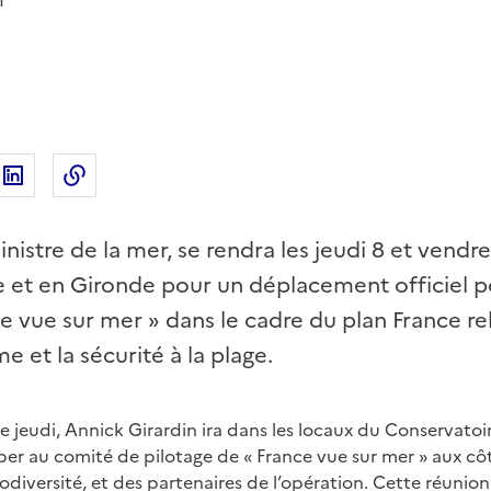
1
ur Twitter
rtager sur Facebook
Partager sur Linkedin
Copier dans le presse-papier
nistre de la mer, se rendra les jeudi 8 et vendred
 et en Gironde pour un déplacement officiel p
ce vue sur mer » dans le cadre du plan France rel
 et la sécurité à la plage.
 jeudi, Annick Girardin ira dans les locaux du Conservatoir
per au comité de pilotage de « France vue sur mer » aux c
biodiversité, et des partenaires de l’opération. Cette réuni