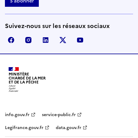
S'abonner
Suivez-nous sur les réseaux sociaux
facebook - Ministère de la Transition écologique, de 
instagram - Ministère de la Transition écologi
linkedin - Ministère de la Transition 
x (anciennement twitter) - Min
youtube - Ministère de
MINISTÈRE
CHARGÉ DE LA MER
ET DE LA PÊCHE
info.gouv.fr
service-public.fr
Legifrance.gouv.fr
data.gouv.fr