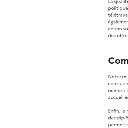
La qualit
politique
télétrava
également
action so
des offre
Comm
Notre min
contractu
ouvrent l
accueill
Enfin, le
des dipl
permette