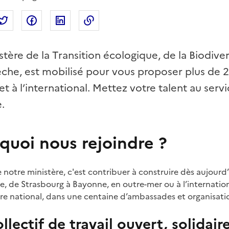
tager par mail
Partager sur Twitter
Partager sur Facebook
Partager sur Linkedin
Copier dans le presse-papier
stère de la Transition écologique, de la Biodivers
êche, est mobilisé pour vous proposer plus de 
et à l’international. Mettez votre talent au ser
.
quoi nous rejoindre ?
 notre ministère, c'est contribuer à construire dès aujourd
le, de Strasbourg à Bayonne, en outre-mer ou à l’internati
oire national, dans une centaine d’ambassades et organisat
llectif de travail ouvert, solidair