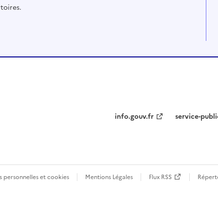
toires.
info.gouv.fr
service-publi
 personnelles et cookies
Mentions Légales
Flux RSS
Réperto