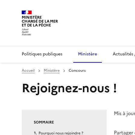
MINISTÈRE
CHARGÉ DE LA MER
ET DE LA PÊCHE
Politiques publiques
Ministère
Actualités 
Vous êtes ici :
Accueil
Ministère
Concours
Page courante :
Rejoignez-nous !
Mis à jou
SOMMAIRE
Partager
Pourquoi nous rejoindre ?