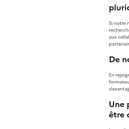
pluri
Si notre 
recherch
aux colla
partenair
De n
En rejoig
formateu
davantage
Une p
être 