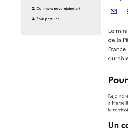
Comment nous rejoindre ?
Par
Pour postuler
Le mini
de la P
France 
durable
Pour
Rejoindre
à Marseil
le territ
Un co