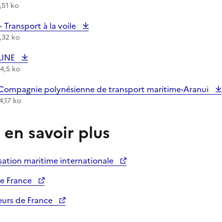
,51 ko
argement :
 Transport à la voile
,32 ko
argement :
LINE
84,5 ko
argement :
ompagnie polynésienne de transport maritime-Aranui
4,17 ko
 en savoir plus
sation maritime internationale
de France
urs de France