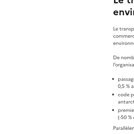
Le t
env
Le transp
commerce
environn
De nombre
l’organis
passag
0,5 % a
code po
antarct
premier
(-50 %
Parallèle