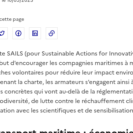
r le 10/05/2023
 cette page
tager par mail
Partager sur Twitter
Partager sur Facebook
Partager sur Linkedin
Copier dans le presse-papier
te SAILS (pour Sustainable Actions for Innovat
but d'encourager les compagnies maritimes à m
es volontaires pour réduire leur impact envi
enant la charte, les armateurs s'engagent ainsi
 concrètes qui vont au-delà de la réglementat
iodiversité, de lutte contre le réchauffement c
tion avec les scientifiques et de sensibilisatio