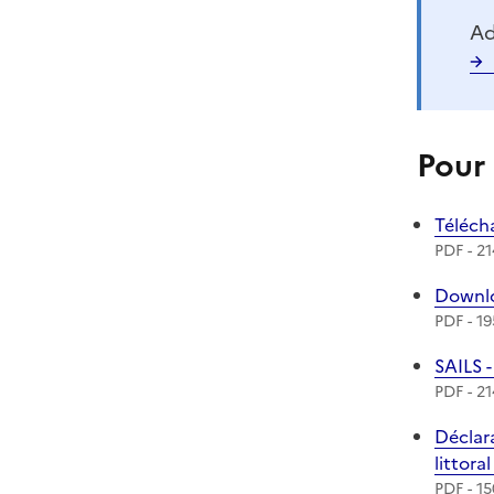
Ad
Pour 
Téléch
Téléch
PDF - 21
Téléch
Downlo
PDF - 19
Téléch
SAILS 
PDF - 21
Téléch
Déclar
littora
PDF - 15