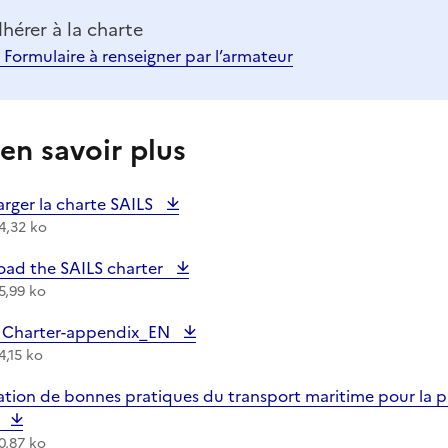
hérer à la charte
Formulaire à renseigner par l’armateur
en savoir plus
argement :
arger la charte SAILS
4,32 ko
argement :
ad the SAILS charter
5,99 ko
argement :
- Charter-appendix_EN
4,15 ko
argement :
ation de bonnes pratiques du transport maritime pour la p
l
0,87 ko