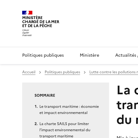
MINISTÈRE
CHARGÉ DE LA MER
ET DE LA PÊCHE
Politiques publiques
Ministère
Actualités 
Vous êtes ici :
Accueil
Politiques publiques
Lutte contre les pollutions
Page courante :
La 
SOMMAIRE
tra
Le transport maritime : économie
et impact environnemental
du 
La charte SAILS pour limiter
l’impact environnemental du
transport maritime