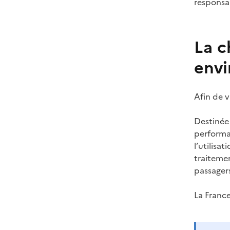
responsab
La c
envi
Afin de v
Destinée 
performan
l’utilisa
traitemen
passager
La Franc