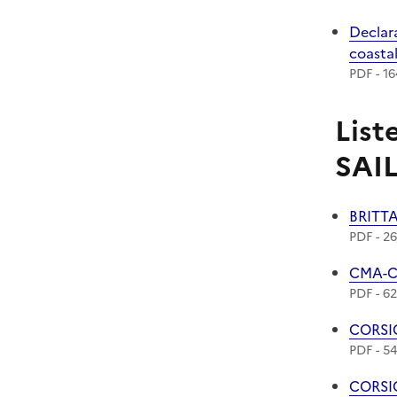
Téléch
Declar
coasta
PDF - 16
List
SAI
Téléch
BRITT
PDF - 26
Téléch
CMA-
PDF - 62
Téléch
CORSI
PDF - 54
Téléch
CORSI