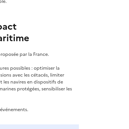
ble.
pact
aritime
 proposée par la France.
res possibles : optimiser la
sions avec les cétacés, limiter
 les navires en dispositifs de
arines protégées, sensibiliser les
s événements.