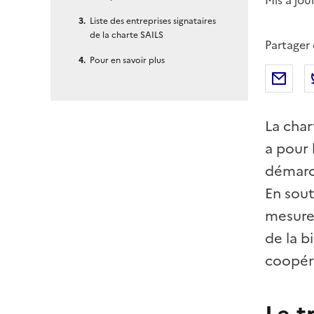
Mis à jou
Liste des entreprises signataires
de la charte SAILS
Partager
Pour en savoir plus
Par
La char
a pour 
démarch
En sout
mesures
de la b
coopéra