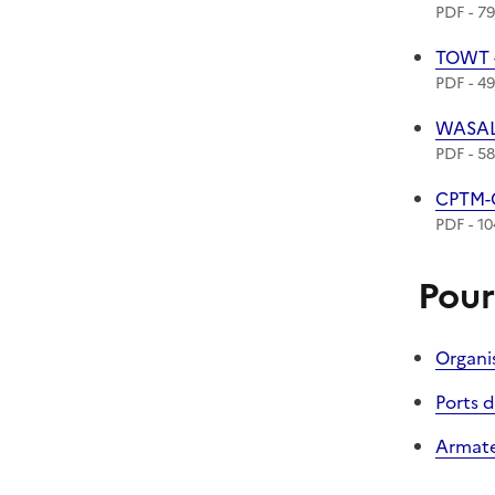
PDF - 79
Téléch
TOWT -
PDF - 49
Téléch
WASA
PDF - 5
Téléch
CPTM-C
PDF - 10
Pour
Organi
Ports 
Armate