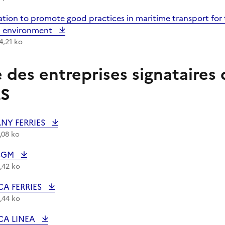
argement :
ation to promote good practices in maritime transport for
l environment
4,21 ko
e des entreprises signataires 
LS
argement :
ANY FERRIES
,08 ko
argement :
CGM
,42 ko
argement :
CA FERRIES
,44 ko
argement :
CA LINEA