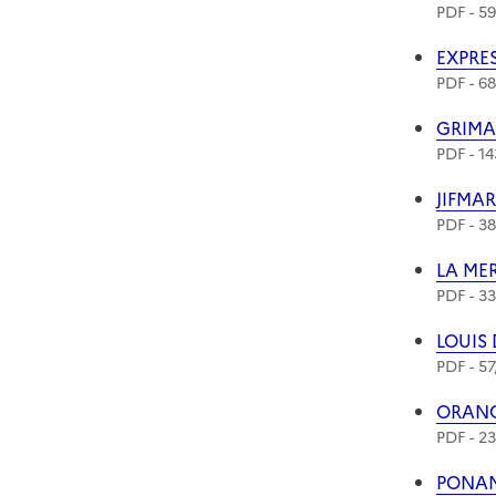
PDF - 59
Téléch
EXPRES
PDF - 6
Téléch
GRIMA
PDF - 14
Téléch
JIFMA
PDF - 3
Téléch
LA ME
PDF - 33
Téléch
LOUIS
PDF - 57
Téléch
ORAN
PDF - 23
Téléch
PONA