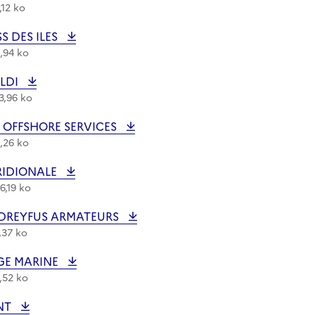
,12 ko
argement :
S DES ILES
8,94 ko
argement :
LDI
3,96 ko
argement :
R OFFSHORE SERVICES
8,26 ko
argement :
RIDIONALE
6,19 ko
argement :
 DREYFUS ARMATEURS
,37 ko
argement :
GE MARINE
,52 ko
argement :
NT