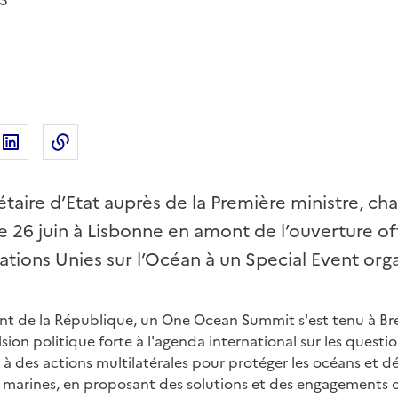
23
ur Twitter
rtager sur Facebook
Partager sur Linkedin
Copier dans le presse-papier
étaire d’Etat auprès de la Première ministre, ch
 26 juin à Lisbonne en amont de l’ouverture off
ions Unies sur l’Océan à un Special Event orga
dent de la République, un
One Ocean Summit
s'est tenu à Br
on politique forte à l'agenda international sur les question
 à des actions multilatérales pour protéger les océans et d
 marines, en proposant des solutions et des engagements 