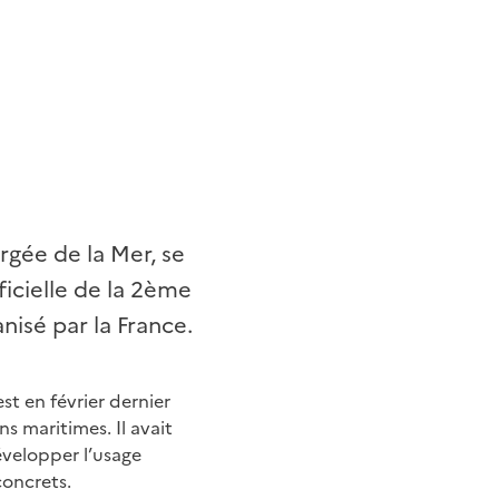
argée de la Mer, se
icielle de la 2ème
nisé par la France.
est en février dernier
s maritimes. Il avait
évelopper l’usage
concrets.