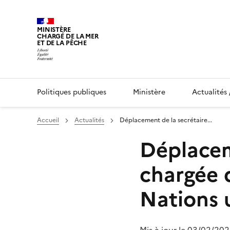
MINISTÈRE
CHARGÉ DE LA MER
ET DE LA PÊCHE
Politiques publiques
Ministère
Actualités 
Vous êtes ici :
Accueil
Actualités
Déplacement de la secrétaire...
Page courante :
Déplacem
chargée 
Nations u