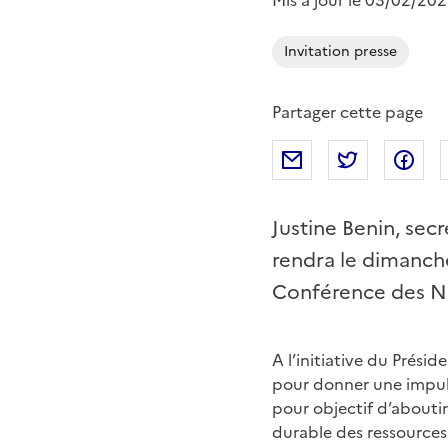
Mis à jour le 03/02/20
Invitation presse
Partager cette page
Partager par mail
Partager s
Pa
Justine Benin, secr
rendra le dimanche
Conférence des Nat
A l’initiative du Prési
pour donner une impulsi
pour objectif d’aboutir
durable des ressources