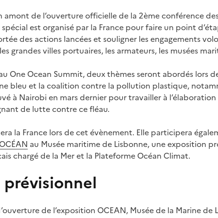
n amont de l’ouverture officielle de la 2ème conférence de
pécial est organisé par la France pour faire un point d’éta
portée des actions lancées et souligner les engagements volo
es grandes villes portuaires, les armateurs, les musées mari
 au
One Ocean Summit
, deux thèmes seront abordés lors de
ne bleu et la coalition contre la pollution plastique, notam
uvé à Nairobi en mars dernier pour travailler à l’élaboratio
nant de lutte contre ce fléau.
era la France lors de cet évènement. Elle participera égale
e OCÉAN
au Musée maritime de Lisbonne, une exposition pro
çais chargé de la Mer et la Plateforme Océan Climat.
prévisionnel
uverture de l’exposition OCEAN, Musée de la Marine de 