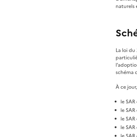
naturels 
Sch
La loi d
particul
l’adopti
schéma de
À ce jour
le SAR 
le SAR
le SAR
le SAR 
le SAR 