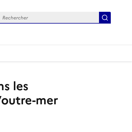
Recherch
ns les
’outre-mer