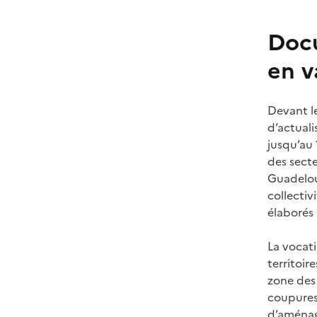
Docu
en v
Devant le
d’actuali
jusqu’au 
des secte
Guadeloup
collecti
élaborés
La vocati
territoir
zone des
coupures 
d’aménag