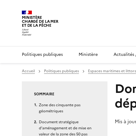
MINISTÈRE
CHARGÉ DE LA MER
ET DE LA PÊCHE
Politiques publiques
Ministère
Actualités 
Vous êtes ici :
Accueil
Politiques publiques
Espaces maritimes et littor
Page courante :
Dom
SOMMAIRE
dép
Zone des cinquante pas
géométriques
Mis à jou
Document stratégique
d’aménagement et de mise en
valeur de la zone des 50 pas