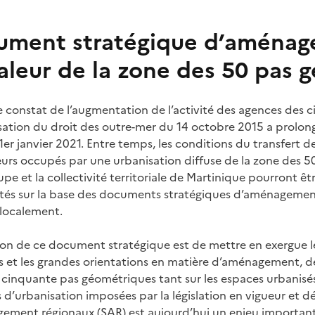
ment stratégique d’aménag
aleur de la zone des 50 pas 
 constat de l’augmentation de l’activité des agences des c
sation du droit des outre-mer du 14 octobre 2015 a prolon
1er janvier 2021. Entre temps, les conditions du transfert d
urs occupés par une urbanisation diffuse de la zone des 50 
e et la collectivité territoriale de Martinique pourront êt
vités sur la base des documents stratégiques d’aménagement
 localement.
on de ce document stratégique est de mettre en exergue les 
es et les grandes orientations en matière d’aménagement, de
 cinquante pas géométriques tant sur les espaces urbanisés
d’urbanisation imposées par la législation en vigueur et d
ement régionaux (SAR) est aujourd’hui un enjeu important 