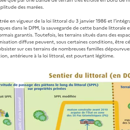
sée que par une bande de terrain très étroite en bord de m
mplitude des marées.
trée en vigueur de la loi littoral du 3 janvier 1986 et l’inté
ues dans le DPM, la sauvegarde de cette bande littorale e
rmais garantis. Toutefois, les terrains situés dans des esp
isation diffuse peuvent, sous certaines conditions, être cédé
bsister sur ces terrains de nombreuses familles dépourvues
ion, antérieure à la loi littoral, est pourtant légitime.