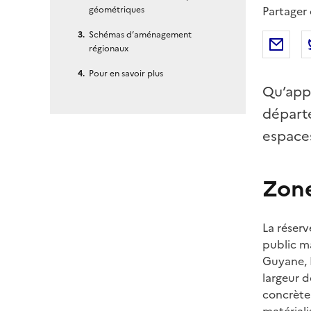
Partager
géométriques
Schémas d’aménagement
Par
régionaux
Pour en savoir plus
Qu’appe
départe
espaces
Zone
La réser
public m
Guyane, M
largeur d
concrète