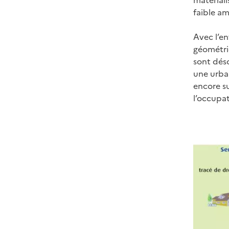
matériali
faible a
Avec l’en
géométriq
sont déso
une urban
encore su
l’occupat