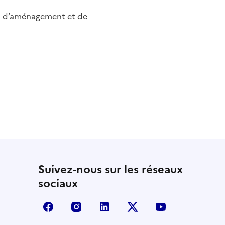
lan d’aménagement et de
Suivez-nous sur les réseaux
sociaux
facebook - Ministère de la Transition écologi
instagram - Ministère de la Transitio
linkedin - Ministère de la Tra
x (anciennement twitte
youtube - Mini