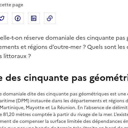
 cette page
tager par mail
Partager sur Twitter
Partager sur Facebook
Partager sur Linkedin
Copier dans le presse-papier
lle-t-on réserve domaniale des cinquante pas
ments et régions d’outre-mer ? Quels sont les o
 littoraux ?
 des cinquante pas géométr
ve domaniale dite des cinquante pas géométriques est une 
aritime (DPM) instaurée dans les départements et régions
artinique, Mayotte et La Réunion. En l’absence de délimita
e 81,20 mètres comptée à partir du rivage de la mer. L’exi
ment de compenser la surface limitée des dépendances é