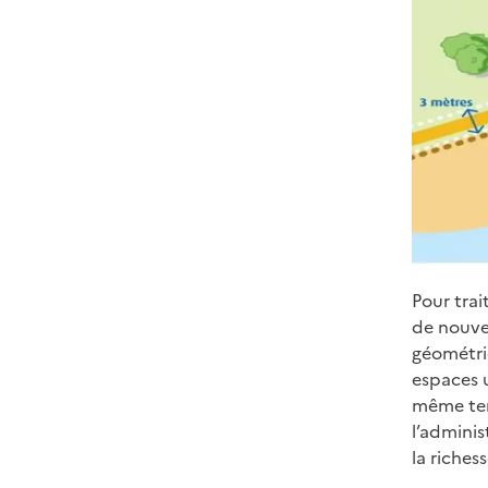
Pour trai
de nouve
géométri
espaces 
même temp
l’adminis
la riches