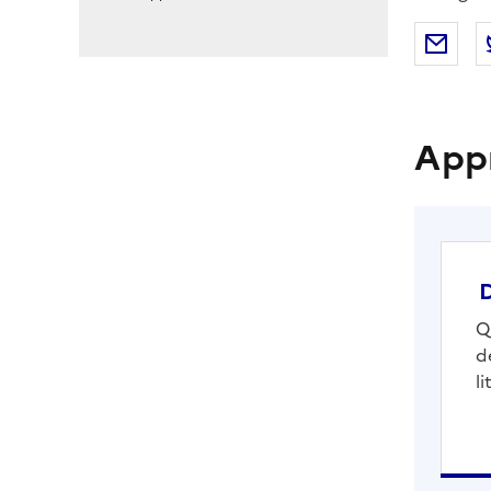
Par
App
D
Q
d
li