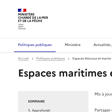
MINISTÈRE
CHARGÉ DE LA MER
ET DE LA PÊCHE
Politiques publiques
Ministère
Actualités 
Vous êtes ici :
Accueil
Politiques publiques
Espaces littoraux et marins
Page courante :
Espaces maritimes e
Mis à jou
SOMMAIRE
Partager
Approfondir