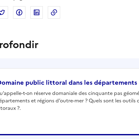
tager par mail
Partager sur Twitter
Partager sur Facebook
Partager sur Linkedin
Copier dans le presse-papier
rofondir
omaine public littoral dans les départements 
u’appelle-t-on réserve domaniale des cinquante pas géomé
épartements et régions d’outre-mer ? Quels sont les outils 
ttoraux ?.