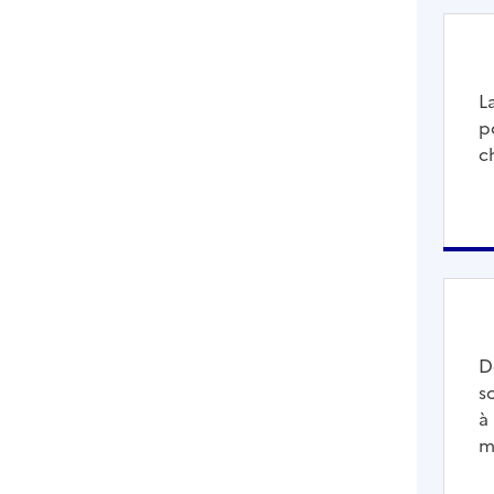
L
p
c
D
s
à
m