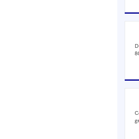
D
8
C
g