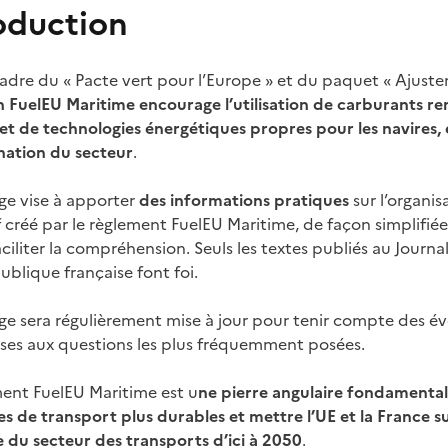
oduction
adre du « Pacte vert pour l’Europe » et du paquet « Ajustem
 FuelEU Maritime encourage l’utilisation de carburants ren
t de technologies énergétiques propres pour les navires, e
ation du secteur
.
ge vise à apporter
des informations pratiques
sur l’organi
f créé par le règlement FuelEU Maritime, de façon simplifié
aciliter la compréhension. Seuls les textes publiés au Journal 
ublique française font foi.
ge sera régulièrement mise à jour pour tenir compte des év
nses aux questions les plus fréquemment posées.
ment FuelEU Maritime est u
ne pierre angulaire fondamentale
 de transport plus durables et mettre l’UE et la France su
 du secteur des transports d’ici à 2050
.