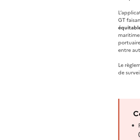
L’applic
GT faisa
équitabl
maritimes
portuaire
entre aut
Le règlem
de survei
C