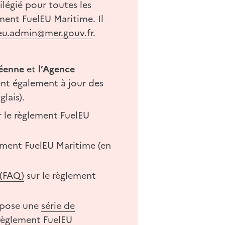
ilégié pour toutes les
ment FuelEU Maritime. Il
leu.admin@mer.gouv.fr
.
éenne
et
l’Agence
t également à jour des
glais).
 le règlement FuelEU
ement FuelEU Maritime (en
 (FAQ)
sur le règlement
opose une
série de
règlement FuelEU