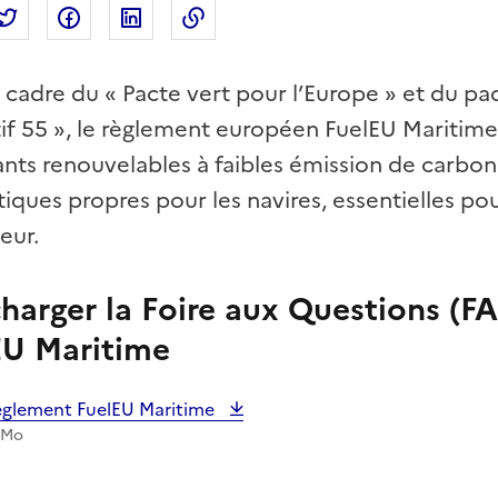
tager par mail
Partager sur Twitter
Partager sur Facebook
Partager sur Linkedin
Copier dans le presse-papier
 cadre du « Pacte vert pour l’Europe » et du p
tif 55 », le règlement européen FuelEU Maritime
nts renouvelables à faibles émission de carbon
iques propres pour les navires, essentielles po
eur.
harger la Foire aux Questions (F
EU Maritime
gement :
èglement FuelEU Maritime
 Mo