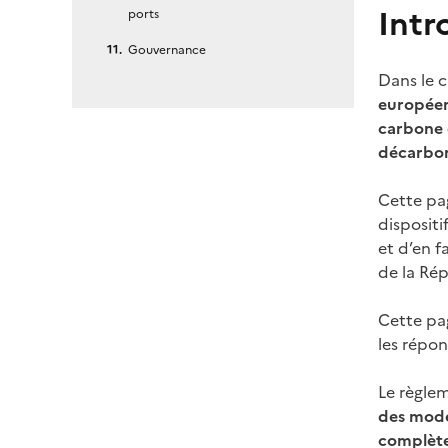
Intr
ports
Gouvernance
Dans le c
européen
carbone e
décarbon
Cette pa
dispositi
et d’en f
de la Rép
Cette pa
les répo
Le règle
des modes
complète