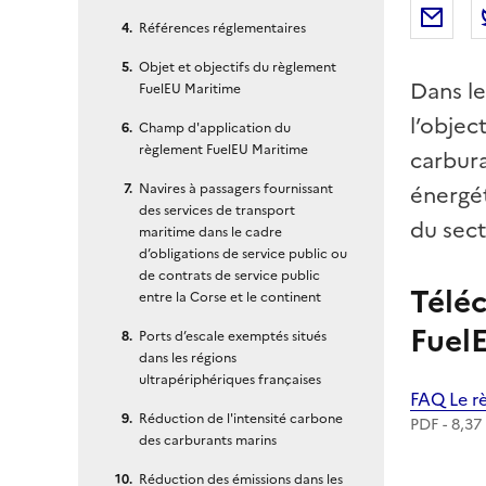
Par
Références réglementaires
Objet et objectifs du règlement
Dans le
FuelEU Maritime
l’objec
Champ d'application du
règlement FuelEU Maritime
carbura
Navires à passagers fournissant
énergét
des services de transport
du sect
maritime dans le cadre
d’obligations de service public ou
de contrats de service public
Téléc
entre la Corse et le continent
Fuel
Ports d’escale exemptés situés
dans les régions
ultrapériphériques françaises
Téléchar
FAQ Le r
Réduction de l'intensité carbone
PDF - 8,37
des carburants marins
Réduction des émissions dans les