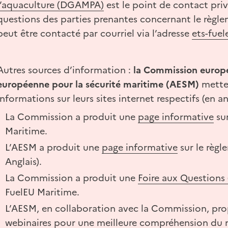
l’aquaculture (DGAMPA)
est le point de contact priv
questions des parties prenantes concernant le règle
peut être contacté par courriel via l’adresse
ets-fue
Autres sources d’information :
la Commission europ
européenne pour la sécurité maritime (AESM)
metten
informations sur leurs sites internet respectifs (en an
La Commission a produit une
page informative
sur
Maritime.
L’AESM a produit une
page informative
sur le règl
Anglais).
La Commission a produit une
Foire aux Questions
FuelEU Maritime.
L’AESM, en collaboration avec la Commission, pr
webinaires
pour une meilleure compréhension du 