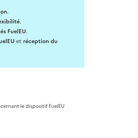
ion
.
xibilité
.
tés FuelEU
.
FuelEU
et
réception du
cernant le dispositif FuelEU