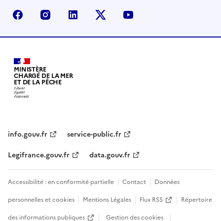
facebook - Ministère de la Transition écologique, de 
instagram - Ministère de la Transition écologi
linkedin - Ministère de la Transition 
x (anciennement twitter) - Min
youtube - Ministère de
MINISTÈRE
CHARGÉ DE LA MER
ET DE LA PÊCHE
info.gouv.fr
service-public.fr
Legifrance.gouv.fr
data.gouv.fr
Accessibilité : en conformité partielle
Contact
Données
personnelles et cookies
Mentions Légales
Flux RSS
Répertoire
des informations publiques
Gestion des cookies